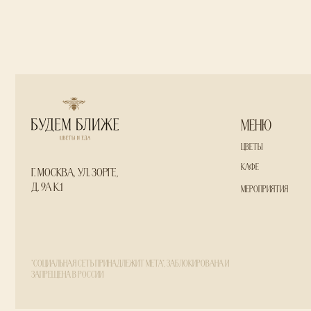
Меню
Цветы
Кафе
г. Москва, ул. Зорге,
д. 9А к.1
Мероприятия
*социальная сеть принадлежит Meta*, заблокирована и
запрещена в России