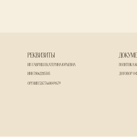
Реквизиты
Документы
ИП
Гавриш Екатерина Юрьевна
Политика конфиденциальности
ИНН 780622115303
Договор оферты
ОРГНИП 324774600491479