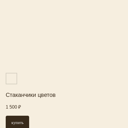
Цветы
Кафе
Мероприятия
Реквизиты
ИП
Гавриш Екатерина Юрьевна
ИНН 780622115303
ОРГНИП 324774600491479
Документы
Политика конфиденциальности
Договор оферты
Стаканчики цветов
*социальная сеть принадлежит Meta*,
1 500
₽
заблокирована и запрещена в России
купить